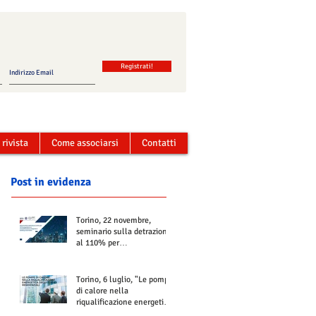
Registrati!
 rivista
Come associarsi
Contatti
Post in evidenza
Torino, 22 novembre,
seminario sulla detrazione
al 110% per
Termoregolazione e
Contabilizzazione
Torino, 6 luglio, "Le pompe
di calore nella
riqualificazione energetica
degli edifici residenziali