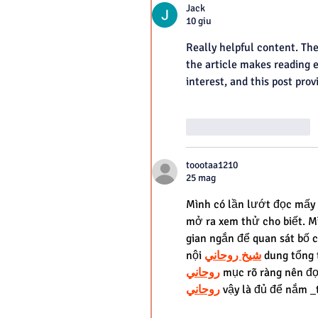
Jack
10 giu
Really helpful content. The
the article makes reading e
interest, and this post pro
Mi piace
Rispondi
toootaa1210
25 mag
Mình có lần lướt đọc mấy 
mở ra xem thử cho biết. M
gian ngắn để quan sát bố c
nội 
شيخ روحاني
 dung tổng 
روحاني
 mục rõ ràng nên đọ
روحاني
 vậy là đủ để nắm 