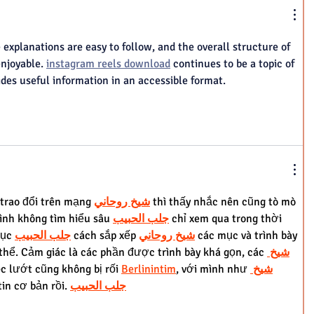
 explanations are easy to follow, and the overall structure of 
njoyable. 
instagram reels download
 continues to be a topic of 
vides useful information in an accessible format.
trao đổi trên mạng 
شيخ روحاني
 thì thấy nhắc nên cũng tò mò 
ình không tìm hiểu sâu 
جلب الحبيب
 chỉ xem qua trong thời 
ục 
جلب الحبيب
 cách sắp xếp 
شيخ روحاني
 các mục và trình bày 
thể. Cảm giác là các phần được trình bày khá gọn, các 
شيخ 
c lướt cũng không bị rối 
Berlinintim
, với mình như 
شيخ 
tin cơ bản rồi. 
جلب الحبيب