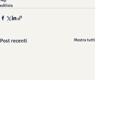
edilizia
Post recenti
Mostra tutti
Verso l’81° Congresso
VENTILAZIONE