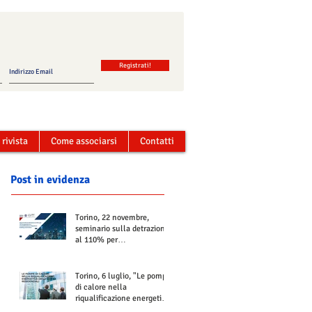
Registrati!
 rivista
Come associarsi
Contatti
Post in evidenza
Torino, 22 novembre,
seminario sulla detrazione
al 110% per
Termoregolazione e
Contabilizzazione
Torino, 6 luglio, "Le pompe
di calore nella
riqualificazione energetica
degli edifici residenziali