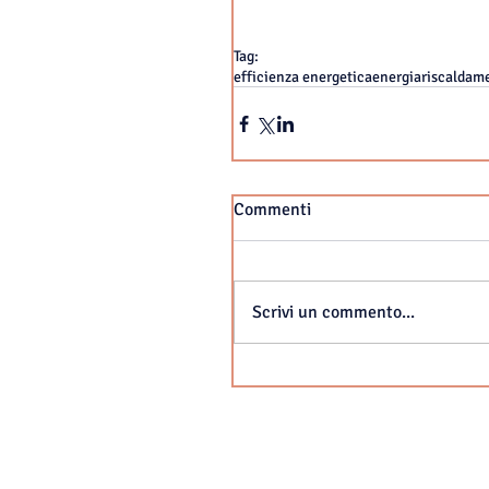
Tag:
efficienza energetica
energia
riscaldam
Commenti
Scrivi un commento...