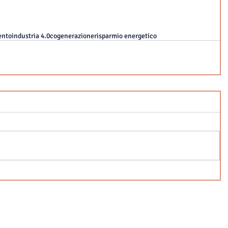
ento
industria 4.0
cogenerazione
risparmio energetico