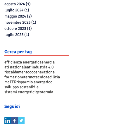
agosto 2024
(1)
1 post
luglio 2024
(1)
1 post
maggio 2024
(2)
2 post
novembre 2023
(1)
1 post
ottobre 2023
(1)
1 post
luglio 2023
(1)
1 post
Cerca per tag
efficienza energetica
energia
ati nazionale
ati
industria 4.0
riscaldamento
cogenerazione
formazione
termotecnica
edilizia
mcTER
risparmio energetico
sviluppo sostenibile
sistemi energetici
geotermia
Seguici