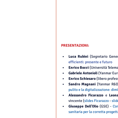
PRESENTAZIONI:
Luca Rubini 
(Segretario Gene
efficienti: presente e futuro
Enrico Bocci 
(Università Telema
Gabriele Antonioli
 (Yanmar Euro
Enrico Schiesaro
 (libero profes
Sandro Magnani
 (Yanmar R&D
pulito e la digitalizzazione: di
Alessandro Ficarazzo 
e 
Leon
vincente (
slides Ficarazzo
- 
slid
Giuseppe Dell'Olio 
(GSE) - 
Con
sanitaria per la corretta proget