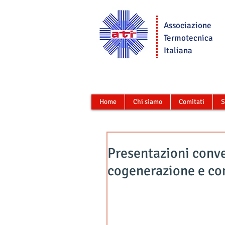
Associazione
Termotecnica
Italiana
Home
Chi siamo
Comitati
S
Presentazioni conv
cogenerazione e co