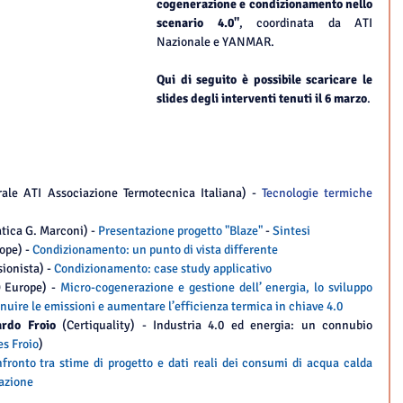
cogenerazione e condizionamento nello 
scenario 4.0"
, coordinata da ATI 
Nazionale e YANMAR.
Qui di seguito è possibile scaricare le 
slides degli interventi tenuti il 6 marzo
.
rale ATI Associazione Termotecnica Italiana) - 
Tecnologie termiche 
tica G. Marconi) - 
Presentazione progetto "Blaze"
 - 
Sintesi
pe) - 
Condizionamento: un punto di vista differente
sionista) - 
Condizionamento: case study applicativo
 Europe) - 
Micro-cogenerazione e gestione dell’ energia, lo sviluppo 
minuire le emissioni e aumentare l’efficienza termica in chiave 4.0
ardo Froio 
(Certiquality) - Industria 4.0 ed energia: un connubio 
es Froio
)   
fronto tra stime di progetto e dati reali dei consumi di acqua calda 
tazione