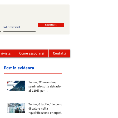
Registrati!
 rivista
Come associarsi
Contatti
Post in evidenza
Torino, 22 novembre,
seminario sulla detrazione
al 110% per
Termoregolazione e
Contabilizzazione
Torino, 6 luglio, "Le pompe
di calore nella
riqualificazione energetica
degli edifici residenziali