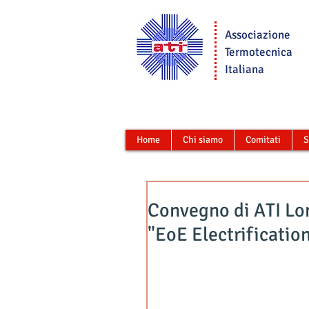
Associazione
Termotecnica
Italiana
Home
Chi siamo
Comitati
S
Convegno di ATI Lo
"EoE Electrificatio