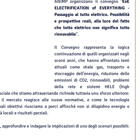
ANIMP organizzano il convegno "
EoE 
ELECTRIFICATION of EVERYTHING - 
Passaggio al tutto elettrico. Possibilità 
e prospettive reali, alla luce del fatto 
che tutto elettrico non significa tutto 
rinnovabile
".
Il Convegno rappresenta la logica 
continuazione di quelli organizzati negli 
scorsi anni, che hanno affrontato temi 
attuali come shale gas, trasporto e 
stoccaggio dell’energia, riduzione delle 
emissioni di CO2, rinnovabili, problemi 
della rete e sistemi HELE (high 
ciale che stiamo attraversando richiede tuttavia uno sforzo ulteriore: 
 il mercato reagisce alle nuove normative, e come le tecnologie 
li obiettivi riusciamo a porci affinché non si dilapidino energie e 
 locali e risultati parziali.
pprofondire e indagare le implicazioni di uno degli scenari possibili: 