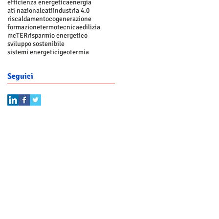
efficienza energetica
energia
ati nazionale
ati
industria 4.0
riscaldamento
cogenerazione
formazione
termotecnica
edilizia
mcTER
risparmio energetico
sviluppo sostenibile
sistemi energetici
geotermia
Seguici