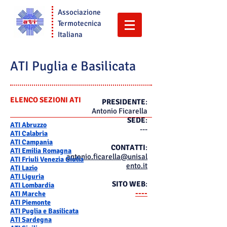
Associazione
Termotecnica
Italiana
ATI Puglia e Basilicata
ELENCO SEZIONI ATI
PRESIDENTE
:
Antonio Ficarella​
SEDE
:
ATI Abruzzo
---
ATI Calabria
ATI Campania
CONTATTI
:
ATI Emilia Romagna
antonio.ficarella@unisal
ATI Friuli Venezia Giulia
ento.it
ATI Lazio
ATI Liguria
SITO WEB
:
ATI Lombardia
----
ATI Marche
ATI Piemonte
ATI Puglia e Basilicata
ATI Sardegna