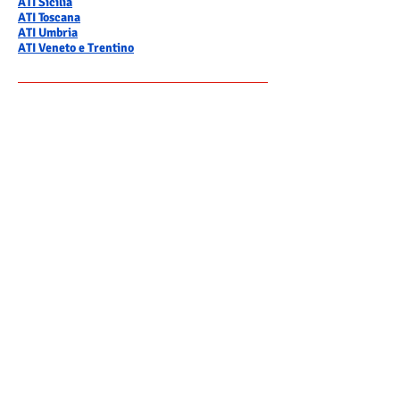
ATI Sicilia
ATI Toscana
ATI Umbria
ATI Veneto e Trentino