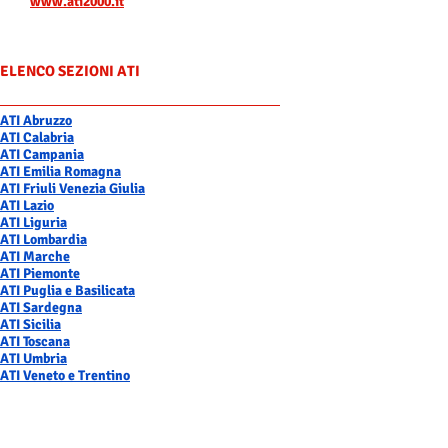
www.ati2000.it
ELENCO SEZIONI ATI
ATI Abruzzo
ATI Calabria
ATI Campania
ATI Emilia Romagna
ATI Friuli Venezia Giulia
ATI Lazio
ATI Liguria
ATI Lombardia
ATI Marche
ATI Piemonte
ATI Puglia e Basilicata
ATI Sardegna
ATI Sicilia
ATI Toscana
ATI Umbria
ATI Veneto e Trentino