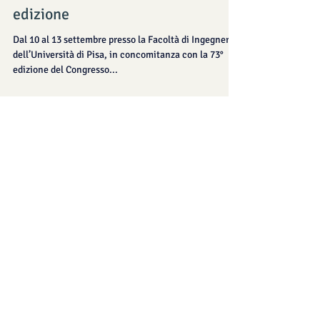
23 giu 2018
Tempo di lettura: 1 min
Summer School AIMSEA - 2°
edizione
Dal 10 al 13 settembre presso la Facoltà di Ingegneria
dell’Università di Pisa, in concomitanza con la 73°
edizione del Congresso...