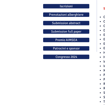
Iscrizioni
Prenotazioni alberghiere
C
C
Submission abstract
C
D
Submission full paper
E
E
Premio AIMSEA
E
E
Patrocini e sponsor
H
Congresso 2024
H
I
I
M
P
P
R
R
S
Congresso 2024
S
Comitato organizzatore
T
Comitato scientifico