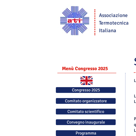
Associazione
Termotecnica
Italiana
Menù Congresso 2025
L
Congresso 2025
L
Comitato organizzatore
L
Comitato scientifico
P
Convegno inaugurale
q
L
Programma