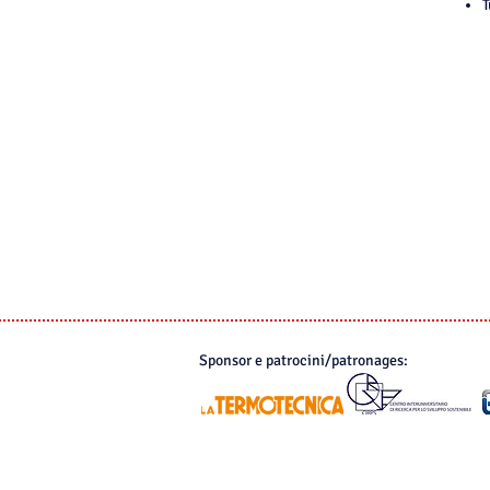
T
Convegno Inaugurale
Programma
Iscrizioni
Prenotazioni Alberghiere
Submission abstract
Submission full paper
Premio ATI
Patrocini e sponsor
Congresso 2022
Sponsor e patrocini/patronages: