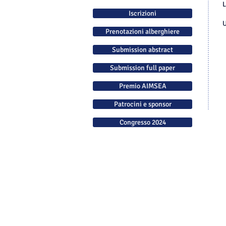
L
Iscrizioni
U
Prenotazioni alberghiere
Submission abstract
Submission full paper
Premio AIMSEA
Patrocini e sponsor
Congresso 2024
Congresso 2024
Comitato organizzatore
Comitato scientifico
Convegno Inaugurale
Programma
Iscrizioni
Prenotazioni Alberghiere
Submission abstract
Submission full paper